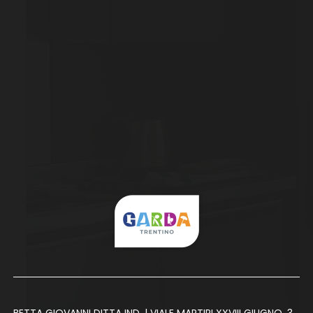
BETTA GIOVANNI DITTA IND. | VIALE MARTIRI XXVIII GIUGNO, 3